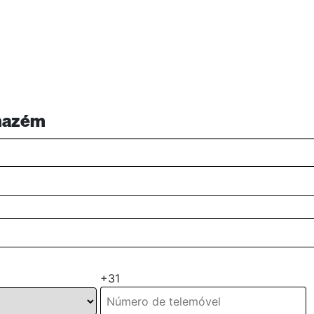
mazém
+31