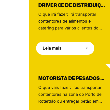
DRIVER CE DE DISTRIBUIÇÃO DE LOJA
O que irá fazer: Irá transportar
contentores de alimentos e
catering para vários clientes do
setor Horeca, principalmente na
zona de Amesterdão, contribuindo
Leia mais
todos os dias para um serviço de
excelência. Trabalhando em
estreita colaboração com a equipa
da Bidfood e com uma rede de
apoio de colegas, irá garantir uma
MOTORISTA DE PESADOS CE – CONTENTORES / BETONEIRA
comunicação fluida, gerir a […]
O que vais fazer: Irás transportar
contentores na zona do Porto de
Roterdão ou entregar betão em
vários estaleiros de construção