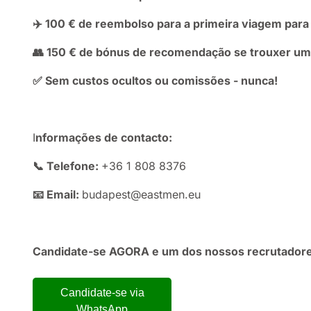
✈️ 100 € de reembolso para a primeira viagem para
👥 150 € de bónus de recomendação se trouxer um 
✅ Sem custos ocultos ou comissões - nunca!
I
nformações de contacto:
📞 Telefone:
+36 1 808 8376
📧 Email:
budapest@eastmen.eu
Candidate-se AGORA e um dos nossos recrutadore
Candidate-se via
WhatsApp