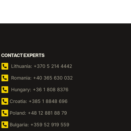
CONTACT EXPERTS
Lithuania: +370 5 214 4442
Romania: +40 365 630 032
Hungary: +36 1 808 8376
Croatia: +385 1 8848 696
Poland: +48 12 881 88 79
Bulgaria: +359 52 919 559