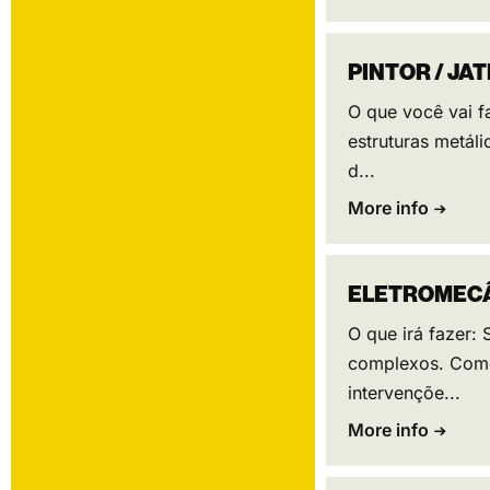
PINTOR / JA
O que você vai f
estruturas metál
d...
More info
ELETROMEC
O que irá fazer:
complexos. Como 
intervençõe...
More info