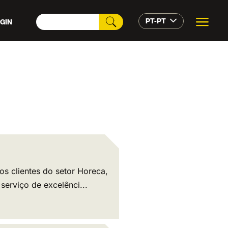
PT-PT
GIN
ios clientes do setor Horeca,
erviço de excelênci...