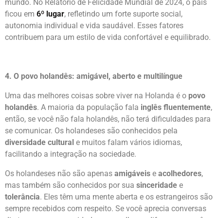
Além disso, a Holanda é um dos países mais felizes do
mundo. No Relatório de Felicidade Mundial de 2024, o país
ficou em
6º lugar
, refletindo um forte suporte social,
autonomia individual e vida saudável. Esses fatores
contribuem para um estilo de vida confortável e equilibrado.
4. O povo holandês: amigável, aberto e multilíngue
Uma das melhores coisas sobre viver na Holanda é o
povo
holandês
. A maioria da população fala
inglês fluentemente
,
então, se você não fala holandês, não terá dificuldades para
se comunicar. Os holandeses são conhecidos pela
diversidade cultural
e muitos falam vários idiomas,
facilitando a integração na sociedade.
Os holandeses não são apenas
amigáveis
e
acolhedores
,
mas também são conhecidos por sua
sinceridade
e
tolerância
. Eles têm uma mente aberta e os estrangeiros são