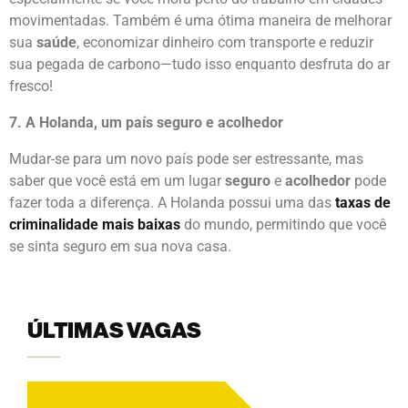
mais
rápido
do que outros meios de transporte,
especialmente se você mora perto do trabalho em cidades
movimentadas. Também é uma ótima maneira de melhorar
sua
saúde
, economizar dinheiro com transporte e reduzir
sua pegada de carbono—tudo isso enquanto desfruta do ar
fresco!
7. A Holanda, um país seguro e acolhedor
Mudar-se para um novo país pode ser estressante, mas
saber que você está em um lugar
seguro
e
acolhedor
pode
fazer toda a diferença. A Holanda possui uma das
taxas de
criminalidade mais baixas
do mundo, permitindo que você
se sinta seguro em sua nova casa.
ÚLTIMAS VAGAS