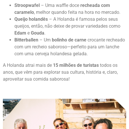
frequentemente servidas com
maionese, saté
e
cebolas
.
Stroopwafel
– Uma waffle doce
recheada com
caramelo
, melhor quando feita na hora no mercado.
Queijo holandês
– A Holanda é famosa pelos seus
queijos, então, não deixe de provar variedades como
Edam
e
Gouda
.
Bitterballen
– Um
bolinho de carne
crocante recheado
com um recheio saboroso—perfeito para um lanche
com uma cerveja holandesa gelada.
A Holanda atrai mais de
15 milhões de turistas
todos os
anos, que vêm para explorar sua cultura, história e, claro,
aproveitar sua comida saborosa!