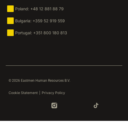
Lithuania: +370 5 214 4442
Romania: +40 365 630 032
Hungary: +36 1 808 8376
Croatia: +385 1 8848 696
Poland: +48 12 881 88 79
Bulgaria: +359 52 919 559
Portugal: +351 800 180 813
© 2026 Eastmen Human Resources B.V.