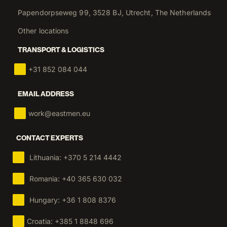
Blogs
Testimonials workers
Frequently asked questions
EASTMEN HQ
Papendorpseweg 99, 3528 BJ, Utrecht, The Netherlands
Other locations
TRANSPORT & LOGISTICS
+31 852 084 044
EMAIL ADDRESS
work@eastmen.eu
CONTACT EXPERTS