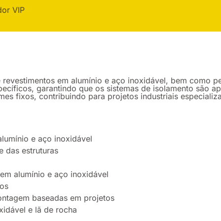
dor VIP
evestimentos em alumínio e aço inoxidável, bem como pel
pecíficos, garantindo que os sistemas de isolamento são a
imes fixos, contribuindo para projetos industriais especial
lumínio e aço inoxidável
e das estruturas
m alumínio e aço inoxidável
xos
ontagem baseadas em projetos
idável e lã de rocha