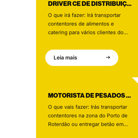
DRIVER CE DE DISTRIBUIÇÃO DE LOJA
O que irá fazer: Irá transportar
contentores de alimentos e
catering para vários clientes do
setor Horeca, principalmente na
zona de Amesterdão, contribuindo
Leia mais
todos os dias para um serviço de
excelência. Trabalhando em
estreita colaboração com a equipa
da Bidfood e com uma rede de
apoio de colegas, irá garantir uma
MOTORISTA DE PESADOS CE – CONTENTORES / BETONEIRA
comunicação fluida, gerir a […]
O que vais fazer: Irás transportar
contentores na zona do Porto de
Roterdão ou entregar betão em
vários estaleiros de construção