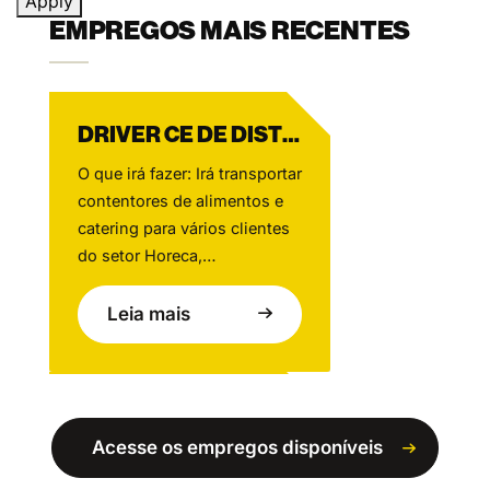
Apply
EMPREGOS MAIS RECENTES
DRIVER CE DE DISTRIBUIÇÃO DE LOJA
O que irá fazer: Irá transportar
contentores de alimentos e
catering para vários clientes
do setor Horeca,
principalmente na zona de
Amesterdão, contribuindo
Leia mais
todos os dias para um
serviço de excelência.
Trabalhando em estreita
MOTORISTA DE PESADOS CE – CONTENTORES / BETONEIRA
colaboração com a equipa da
Acesse os empregos disponíveis
Bidfood e com uma rede de
O que vais fazer: Irás
apoio de colegas, irá garantir
transportar contentores na