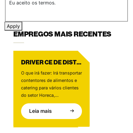
Eu aceito os termos.
Apply
EMPREGOS MAIS RECENTES
DRIVER CE DE DISTRIBUIÇÃO DE LOJA
O que irá fazer: Irá transportar
contentores de alimentos e
catering para vários clientes
do setor Horeca,
principalmente na zona de
Amesterdão, contribuindo
Leia mais
todos os dias para um
serviço de excelência.
Trabalhando em estreita